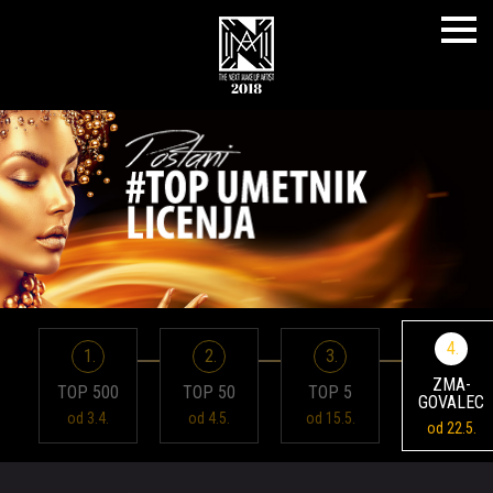
Toggle
naviga
4.
1.
2.
3.
ZMA­
TOP 500
TOP 50
TOP 5
GOVALEC
od 3.4.
od 4.5.
od 15.5.
od 22.5.