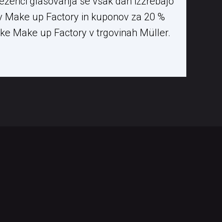
ženci glasovanja se vsak dan izžrebajo
ov Make up Factory in kuponov za 20 %
lke Make up Factory v trgovinah Müller.