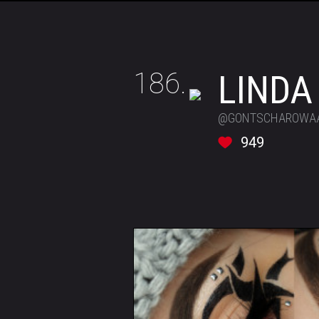
186.
LINDA
@GONTSCHAROWA
949