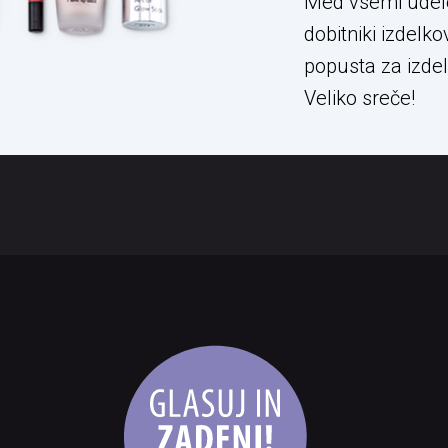
Med vsemi udele
dobitniki izdelk
popusta za izde
Veliko sreče!