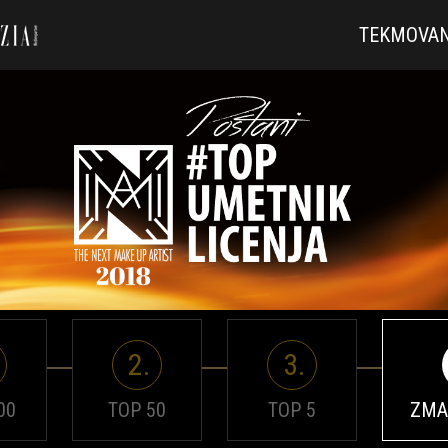
TEKMOVA
2.
3.
00
TOP 50
TOP 5
ZMA